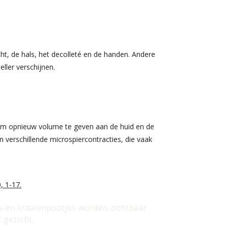
ht, de hals, het decolleté en de handen. Andere
ller verschijnen.
 om opnieuw volume te geven aan de huid en de
verschillende microspiercontracties, die vaak
, 1-17.
ls en kraaienpootjes worden zichtbaar
 gezicht.