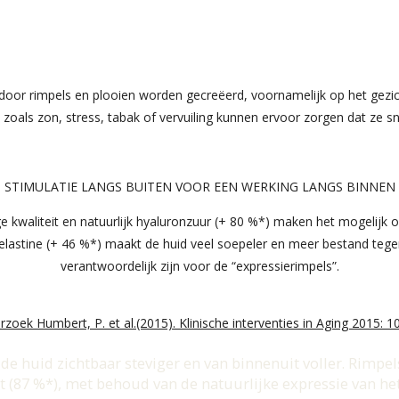
ardoor rimpels en plooien worden gecreëerd, voornamelijk op het gezic
 zoals zon, stress, tabak of vervuiling kunnen ervoor zorgen dat ze sne
STIMULATIE LANGS BUITEN VOOR EEN WERKING LANGS BINNEN
e kwaliteit en natuurlijk hyaluronzuur (+ 80 %*) maken het mogelijk
lastine (+ 46 %*) maakt de huid veel soepeler en meer bestand tegen 
verantwoordelijk zijn voor de “expressierimpels”.
zoek Humbert, P. et al.(2015). Klinische interventies in Aging 2015: 10
 de huid zichtbaar steviger en van binnenuit voller. Rimpe
t (87 %*), met behoud van de natuurlijke expressie van het