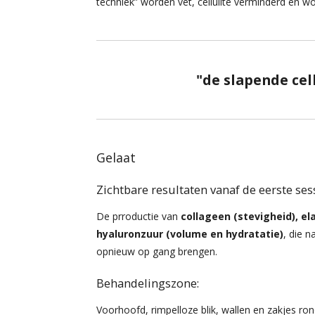
techniek” worden vet, cellulite verminderd en wo
"de slapende cell
Gelaat
Zichtbare resultaten vanaf de eerste ses
De prroductie van
collageen (stevigheid), el
hyaluronzuur (volume en hydratatie)
, die n
opnieuw op gang brengen.
Behandelingszone:
Voorhoofd, rimpelloze blik, wallen en zakjes ro