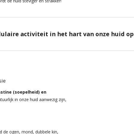
rdt de huid steviger en strakker!
ulaire activiteit in het hart van onze huid 
sie
astine (soepelheid) en
atuurlijk in onze huid aanwezig zijn,
nd de ogen, mond, dubbele kin,