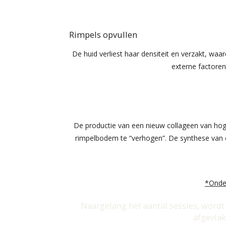
Rimpels opvullen
De huid verliest haar densiteit en verzakt, wa
externe factoren
De productie van een nieuw collageen van hog
rimpelbodem te “verhogen”. De synthese van e
*Onder
Naargelang het aantal sessies, wordt
afgevlak