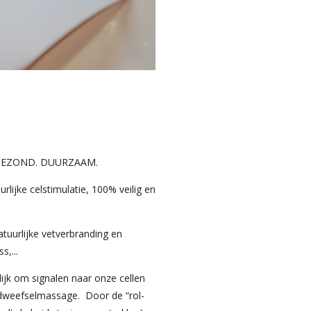
K. GEZOND. DUURZAAM.
lijke celstimulatie, 100% veilig en
tuurlijke vetverbranding en
s,...
jk om signalen naar onze cellen
indweefselmassage. Door de “rol-