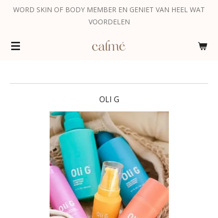
WORD SKIN OF BODY MEMBER EN GENIET VAN HEEL WAT
Ga
VOORDELEN
direct
naar
de
hoofdinhoud
OLI G