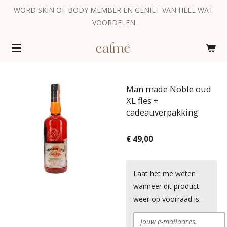
WORD SKIN OF BODY MEMBER EN GENIET VAN HEEL WAT
Ga
VOORDELEN
direct
naar
de
hoofdinhoud
Man made Noble oud
XL fles +
cadeauverpakking
€ 49,00
Laat het me weten
wanneer dit product
weer op voorraad is.