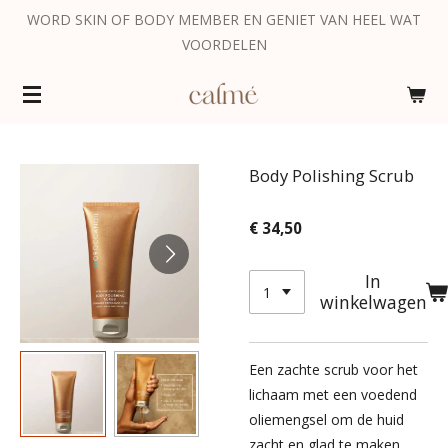
WORD SKIN OF BODY MEMBER EN GENIET VAN HEEL WAT
Ga
VOORDELEN
direct
naar
de
hoofdinhoud
Body Polishing Scrub
€ 34,50
In
winkelwagen
Een zachte scrub voor het
lichaam met een voedend
oliemengsel om de huid
zacht en glad te maken