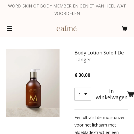
WORD SKIN OF BODY MEMBER EN GENIET VAN HEEL WAT
Ga
VOORDELEN
direct
naar
de
hoofdinhoud
Body Lotion Soleil De
Tanger
€ 30,00
In
winkelwagen
Een ultralichte moisturizer
voor het lichaam met
aloëbladextract en een