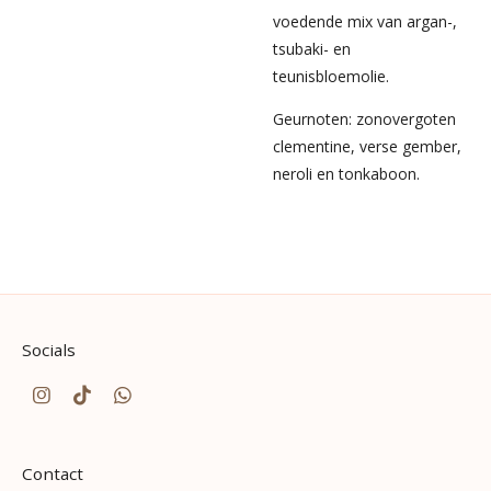
voedende mix van argan-,
tsubaki- en
teunisbloemolie.
Geurnoten: zonovergoten
clementine, verse gember,
neroli en tonkaboon.
Socials
I
T
W
n
i
h
s
k
a
t
T
t
Contact
a
o
s
g
k
A