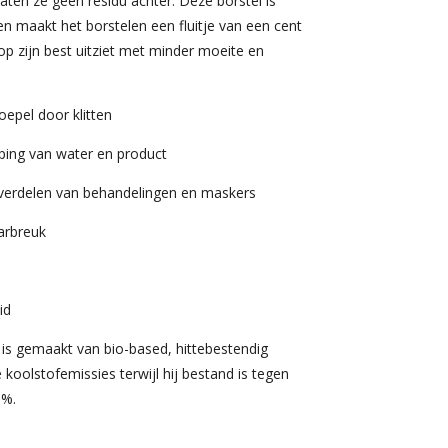
aten ze geen residu achter. Deze borstel is
 en maakt het borstelen een fluitje van een cent
 op zijn best uitziet met minder moeite en
oepel door klitten
ing van water en product
 verdelen van behandelingen en maskers
arbreuk
id
l is gemaakt van bio-based, hittebestendig
 koolstofemissies terwijl hij bestand is tegen
0%.