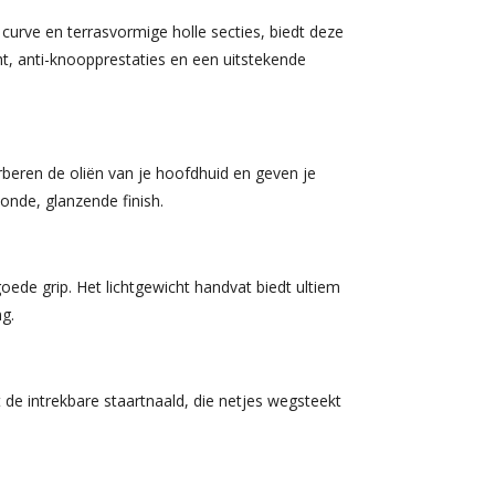
urve en terrasvormige holle secties, biedt deze
cht, anti-knoopprestaties en een uitstekende
rberen de oliën van je hoofdhuid en geven je
onde, glanzende finish.
ede grip. Het lichtgewicht handvat biedt ultiem
g.
t de intrekbare staartnaald, die netjes wegsteekt