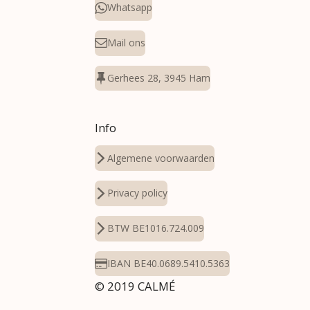
Whatsapp
Mail ons
Gerhees 28, 3945 Ham
Info
Algemene voorwaarden
Privacy policy
BTW BE1016.724.009
IBAN BE40.0689.5410.5363
© 2019 CALMÉ