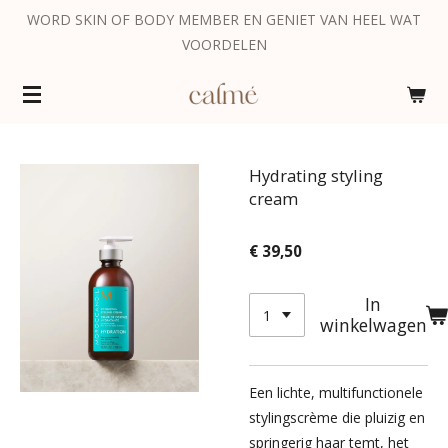
WORD SKIN OF BODY MEMBER EN GENIET VAN HEEL WAT
Ga
VOORDELEN
direct
naar
de
hoofdinhoud
Hydrating styling
cream
€ 39,50
In
winkelwagen
Een lichte, multifunctionele
stylingscrème die pluizig en
springerig haar temt, het