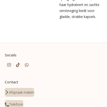
haar hydrateert en zachte
versteviging biedt voor
gladde, strakke kapsels.
Socials
I
T
W
n
i
h
s
k
a
t
T
t
Contact
a
o
s
g
k
A
r
p
Afspraak maken
a
p
m
Telefoon