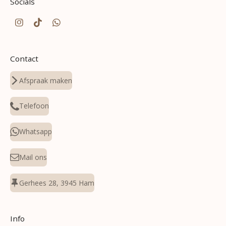
Socials
I
T
W
n
i
h
s
k
a
t
T
t
Contact
a
o
s
g
k
A
r
p
Afspraak maken
a
p
m
Telefoon
Whatsapp
Mail ons
Gerhees 28, 3945 Ham
Info