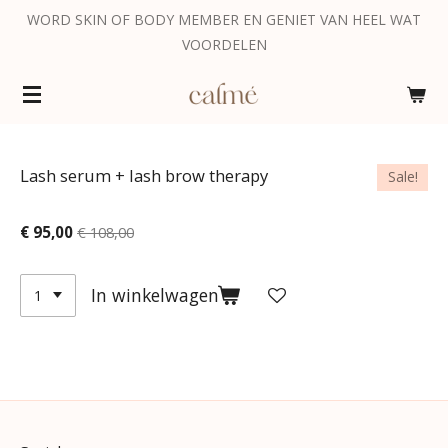
WORD SKIN OF BODY MEMBER EN GENIET VAN HEEL WAT
Ga
VOORDELEN
direct
naar
de
hoofdinhoud
Lash serum + lash brow therapy
Sale!
€ 95,00
€ 108,00
In winkelwagen