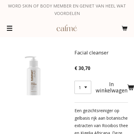
WORD SKIN OF BODY MEMBER EN GENIET VAN HEEL WAT
Ga
VOORDELEN
direct
naar
de
hoofdinhoud
Facial cleanser
€ 30,70
In
winkelwagen
Een gezichtsreiniger op
gelbasis rijk aan botanische
extracten van Rooibos thee
en Kigelia Africana. Deze