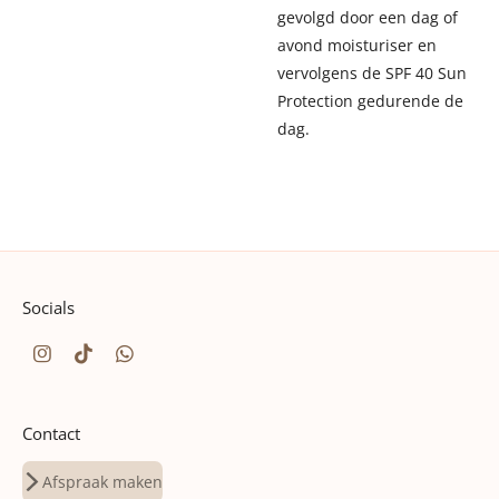
gevolgd door een dag of
avond moisturiser en
vervolgens de SPF 40 Sun
Protection gedurende de
dag.
Socials
I
T
W
n
i
h
s
k
a
t
T
t
Contact
a
o
s
g
k
A
r
p
Afspraak maken
a
p