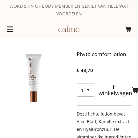
WORD SKIN OF BODY MEMBER EN GENIET VAN HEEL WAT
Ga
VOORDELEN
direct
naar
de
hoofdinhoud
Phyto comfort lotion
€ 48,70
In
winkelwagen
Deze lichte lotion bevat
Aloë Blad, Kamille extract
en Hyaluronzuur. De
vitaminerijke ingrediënten