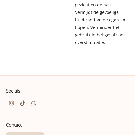
gezicht en de hals.
Vermijdt de gevoelige
huid rondom de ogen en
lippen. Verminder het
gebruik in het geval van
overstimulatie.
Socials
I
T
W
n
i
h
s
k
a
t
T
t
Contact
a
o
s
g
k
A
r
p