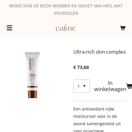
WORD SKIN OF BODY MEMBER EN GENIET VAN HEEL WAT
Ga
VOORDELEN
direct
naar
de
hoofdinhoud
Ultra-rich skin complex
€ 73,60
In
winkelwagen
Een antioxidant-rijke
moisturiser voor in de
avond samengesteld uit
zeer proactieve